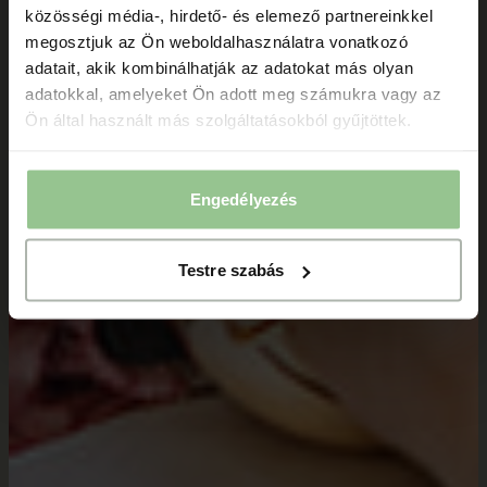
közösségi média-, hirdető- és elemező partnereinkkel
megosztjuk az Ön weboldalhasználatra vonatkozó
adatait, akik kombinálhatják az adatokat más olyan
adatokkal, amelyeket Ön adott meg számukra vagy az
Ön által használt más szolgáltatásokból gyűjtöttek.
Engedélyezés
Testre szabás