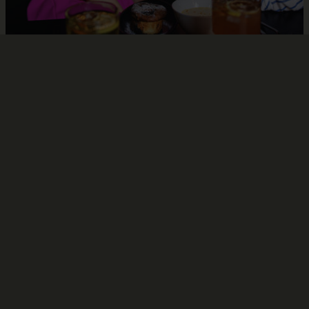
FEEL THE MARKET
Rólunk
Az étlapunk letisztult, átgondolt – a piac
diktálja az alapot, mi pedig hozzáadjuk a
saját stílusunkat. Két hetente frissülő
táblás ajánlatunkkal a világ nagy
piacainak hangulatát és ízeit hozzuk el:
Barcelonától Tokióig, Lisszabontól