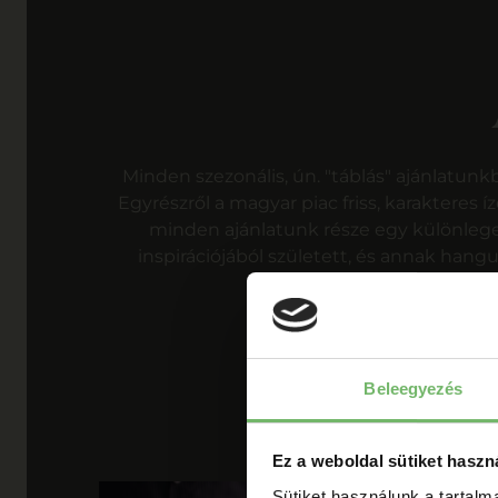
Minden szezonális, ún. "táblás" ajánlatunk
Egyrészről a magyar piac friss, karakteres í
minden ajánlatunk része egy különleges
inspirációjából született, és annak hangu
Beleegyezés
Ez a weboldal sütiket haszn
Sütiket használunk a tartal