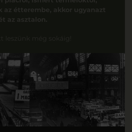
i piacról, ismert termelőktől,
k az étterembe, akkor ugyanazt
ét az asztalon.
tt leszünk még sokáig! ​