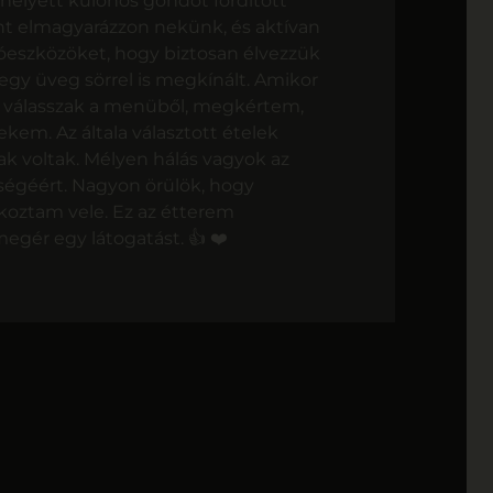
Ehelyett különös gondot fordított
nt elmagyarázzon nekünk, és aktívan
tóeszközöket, hogy biztosan élvezzük
egy üveg sörrel is megkínált. Amikor
 válasszak a menüből, megkértem,
kem. Az általa választott ételek
ak voltak. Mélyen hálás vagyok az
égéért. Nagyon örülök, hogy
koztam vele. Ez az étterem
ér egy látogatást. 👍 ❤️