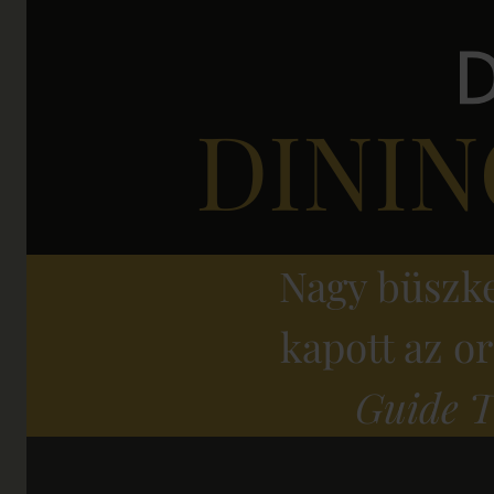
DININ
Nagy büszk
kapott az o
Guide TO