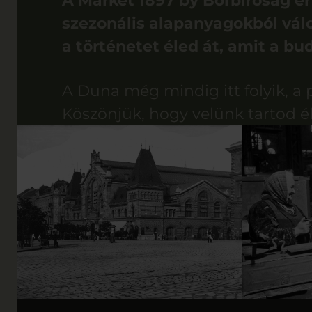
A Market 1897 by Borbíróság érté
szezonális alapanyagokból vál
a történetet éled át, amit a bud
A Duna még mindig itt folyik, a p
Köszönjük, hogy velünk tartod él