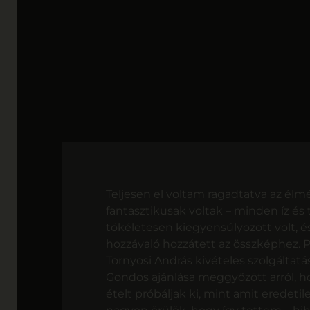
Teljesen el voltam ragadtatva az élmé
fantasztikusak voltak – minden íz és 
tökéletesen kiegyensúlyozott volt, 
hozzávaló hozzátett az összképhez. 
Tornyosi András kivételes szolgáltatás
Gondos ajánlása meggyőzött arról, 
ételt próbáljak ki, mint amit eredeti