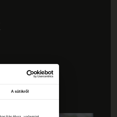
k
A sütikről
tosításához, valamint