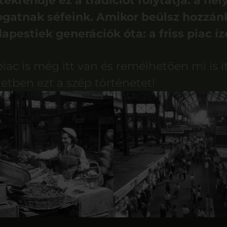
krendje ez a tradíciót folytatja: a hely
ogatnak séfeink. Amikor beülsz hozzán
apestiek generációk óta: a friss piac íz
iac is még itt van és remélhetően mi is i
etben ezt a szép történetet!