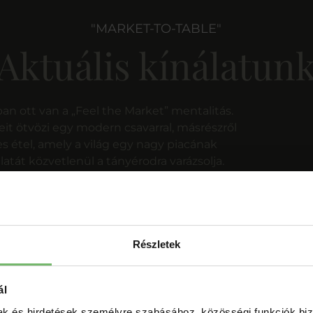
"MARKET-TO-TABLE"
Aktuális kínálatun
ban ott van a „Feel the Market” mentalitás.
zeit ötvözi egy modern csavarral, másrészről
 étel, amely a világ egy nagy piacának
latát közvetlenül a tányérodra varázsolja.
Táblás ajánlat
Részletek
ál
mak és hirdetések személyre szabásához, közösségi funkciók biz