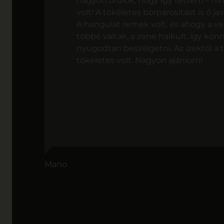
nagyon örülök, hogy így tettem – hi
volt! A tökéletes borpárosítást is ő jav
A hangulat remek volt, és ahogy a 
többé váltak, a zene halkult, így kön
nyugodtan beszélgetni. Az ízektől a 
tökéletes volt. Nagyon ajánlom!
Mano