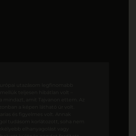
 európai utazásom legfinomabb
mellük teljesen hibátlan volt –
a mindazt, amit Tajvanon ettem. Az
zonban a képen látható úr volt.
arias és figyelmes volt. Annak
ngol tudásom korlátozott, soha nem
ekélyebb elhanyagolást vagy