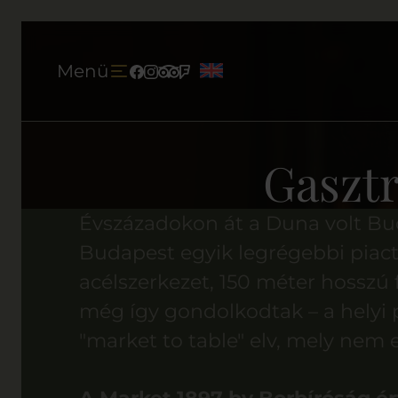
Ugrás a tartalomhoz
Menü
Facebook
Instagram
Tripadvisor
Foursquare
Gasztr
Évszázadokon át a Duna volt Budap
Budapest egyik legrégebbi piact
acélszerkezet, 150 méter hosszú 
még így gondolkodtak – a helyi pi
"market to table" elv, mely ne