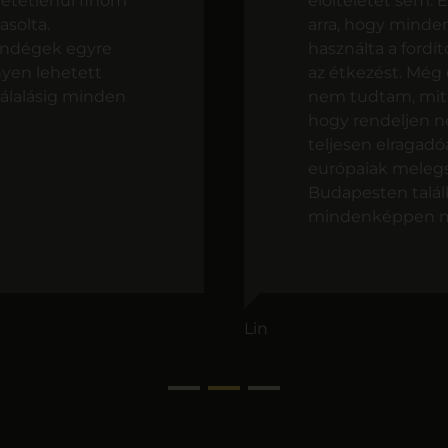
hetetlenül finom
előítéletet sem. 
asolta.
arra, hogy minde
vendégek egyre
használta a fordí
nyen lehetett
az étkezést. Még 
tálalásig minden
nem tudtam, mit
hogy rendeljen ne
teljesen elragadó
európaiak melegs
Budapesten talál
mindenképpen meg
Lin