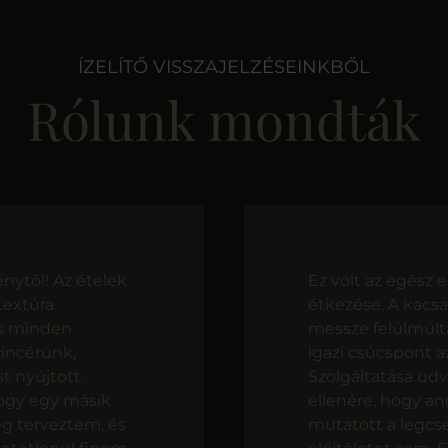
ÍZELÍTŐ VISSZAJELZÉSEINKBŐL
Rólunk mondták
nytől! Az ételek
Ez volt az egész
textúra
étkezése. A kacsa
és minden
messze felülmúlt
Pincérünk,
igazi csúcspont a
t nyújtott.
Szolgáltatása udv
hogy egy másik
ellenére, hogy a
leg terveztem, és
mutatott a legcs