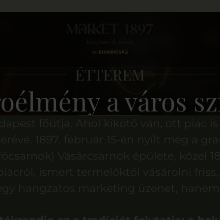
ÉTTEREM
oélmény a város s
est főútja. Ahol kikötő van, ott piac is s
erévé. 1897. február 15-én nyílt meg a g
főcsarnok) Vásárcsarnok épülete, közel 1
acról, ismert termelőktől vásárolni friss
m egy hangzatos marketing üzenet, hanem