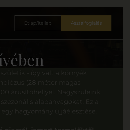
Étlap/itallap
Asztalfoglalás
zívében
zületik - így vált a környék
randiózus (28 méter magas
800 árusítóhellyel. Nagyszüleink
, szezonális alapanyagokat. Ez a
 egy hagyomány újjáélesztése.