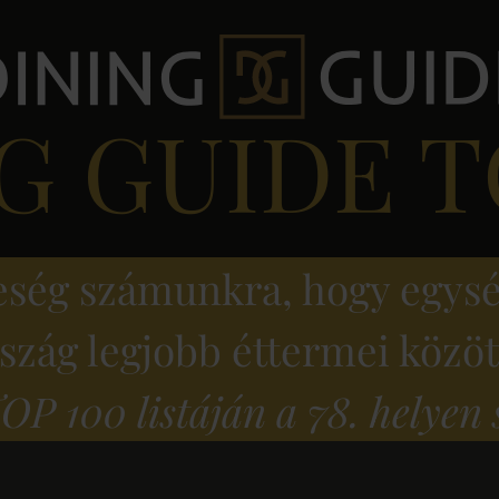
G GUIDE T
eség számunkra, hogy egysé
rszág legjobb éttermei közö
P 100 listáján a 78. helyen 