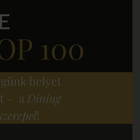
OP 100
günk helyet
tt - a
Dining
szerepel
!