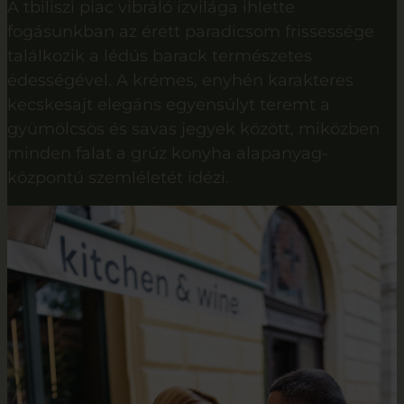
A tbiliszi piac vibráló ízvilága ihlette
fogásunkban az érett paradicsom frissessége
találkozik a lédús barack természetes
édességével. A krémes, enyhén karakteres
kecskesajt elegáns egyensúlyt teremt a
gyümölcsös és savas jegyek között, miközben
minden falat a grúz konyha alapanyag-
központú szemléletét idézi.