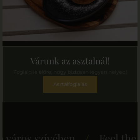
Várunk az asztalnál!
Foglald le előre, hogy biztosan legyen helyed!
Asztalfoglalás
város szívében
/
Feel the m