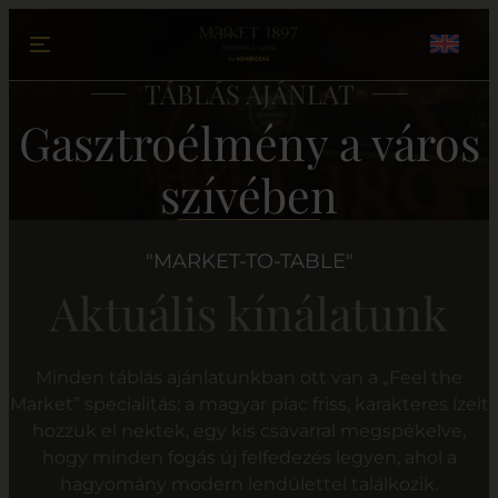
Ugrás a tartalomhoz
TÁBLÁS AJÁNLAT
Gasztroélmény a város
szívében
"MARKET-TO-TABLE"
Aktuális kínálatunk
Minden táblás ajánlatunkban ott van a „Feel the
Market” specialitás: a magyar piac friss, karakteres ízeit
hozzuk el nektek, egy kis csavarral megspékelve,
hogy minden fogás új felfedezés legyen, ahol a
hagyomány modern lendülettel találkozik.