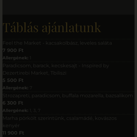
Táblás ajánlatunk
Feel the Market - kacsakolbász, leveles saláta
7 900 Ft
Allergének:
1
Paradicsom, barack, kecskesajt - Inspired by
Dezertirebi Market, Tbiliszi
5 500 Ft
Allergének:
7
Strozapreti, paradicsom, buffala mozarella, bazsalikom
6 300 Ft
Allergének:
1, 3, 7
Marha pörkölt szerintünk, csalamádé, kovászos
kenyér
11 900 Ft