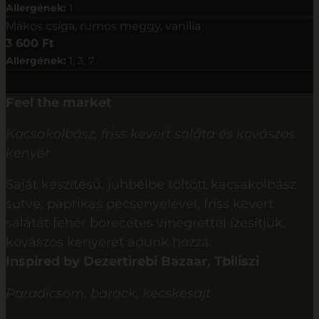
Allergének:
1
Mákos csiga, rumos meggy, vanília
3 600 Ft
Allergének:
1, 3, 7
Feel the market
Kacsakolbász, friss kevert saláta és kovászos
kenyér
Saját készítésű, juhbélbe töltött kacsakolbász
sütve, paprikás pecsenyelével, friss kevert
salátát fehér borecetes vinegrettel ízesítjük,
kovászos kenyeret adunk hozzá.
Inspired by Dezertirebi Bazaar, Tbiliszi
Paradicsom, barack, kecskesajt