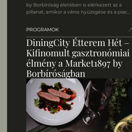
by Borbíróság életében is elérkezett az a
pillanat, amikor a város nyüzsgése és a piac
friss hangulata kiköltözik a szabadba. Ülj ki
hozzánk, és élvezd a napsütést egy pohár
PROGRAMOK
kiváló bor társaságában, miközben a
DiningCity Étterem Hét –
konyhánk továbbra is a megszokott „piacról
az asztalra” […]
Kifinomult gasztronómiai
élmény a Market1897 by
Borbíróságban