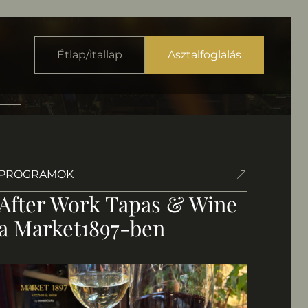
Étlap/itallap
Asztalfoglalás
PROGRAMOK
After Work Tapas & Wine
a Market1897-ben