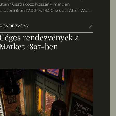
után? Csatlakozz hozzánk minden
csütörtökön 17:00 és 19:00 között After Work
Tapas & Wine ajánlatunkra, és hagyd magad
mögött a hétköznapi rohanást. Mindössze
RENDEZVÉNY
2490 Ft / fő áron élvezhetsz egy ízletes
Céges rendezvények a
falatot egy pohár házi borral vagy egy frissítő
alkoholmentes koktéllal párosítva. Válaszd ki
Market 1897-ben
a […]