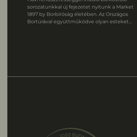
sorozatunkkal új fejezetet nyitunk a Market
1897 by Borbíróság életében. Az Országos
Bortúrával együttműködve olyan esteket
álmodtunk meg, ahol a minőségi bor, a tudá
és az élmény találkozik.