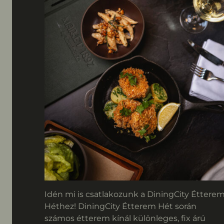
Idén mi is csatlakozunk a DiningCity Éttere
Héthez! DiningCity Étterem Hét során
számos étterem kínál különleges, fix árú