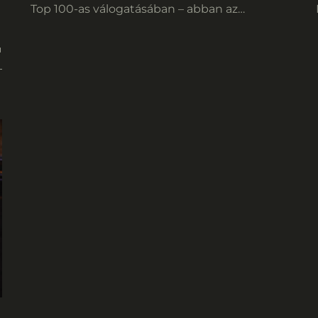
Top 100-as válogatásában – abban az
étteremkalauzban, amely immár több mint
két évtizede iránytű a hazai gasztronómia
világában.