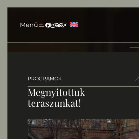
Ugrás a tartalomhoz
Menü
Facebook
Instagram
Tripadvisor
Foursquare
PROGRAMOK
Megnyitottuk
teraszunkat!