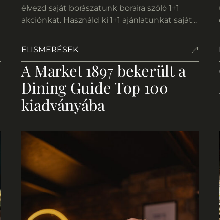
élvezd saját borászatunk boraira szóló 1+1
akciónkat. Használd ki 1+1 ajánlatunkat saját
borainkra, és élvezd a délutánt egy pohár
(vagy inkább kettő) kiváló bor társaságában.
ELISMERÉSEK
Legyen szó egy gyors találkozóról, baráti
A Market 1897 bekerült a
beszélgetésről vagy egy kis énidőről, nálunk
megtalálod a tökéletes pillanatot. Mert te is
Dining Guide Top 100
[…]
kiadványába