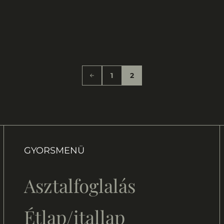
s
1
2
GYORSMENÜ
Asztalfoglalás
Étlap/itallap