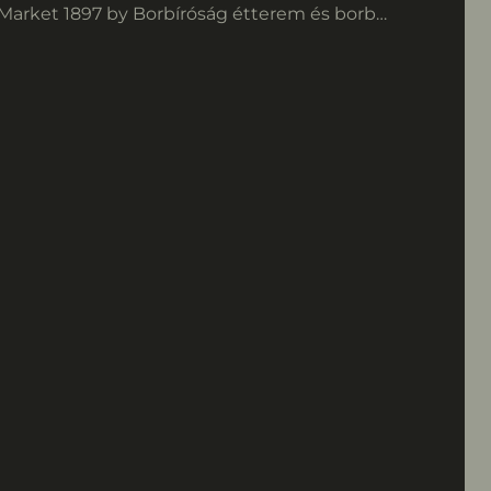
Market 1897 by Borbíróság étterem és borbár
– elegáns, inspiráló belvárosi környezetben,
karakteres gasztronómiával várunk Titeket!